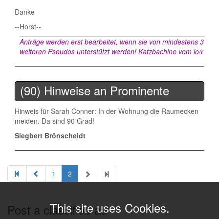
Danke
--Horst--
Anträge werden erst bearbeitet, wenn sie von mindestens 3
weiteren Pseudos unterstützt werden!
Katzbachine vom io/r
(90) Hinweise an Prominente
Hinweis für Sarah Conner: In der Wohnung die Raumecken
meiden. Da sind 90 Grad!
Siegbert Brönscheidt
1
2
This site uses Cookies.
Post a classified ad